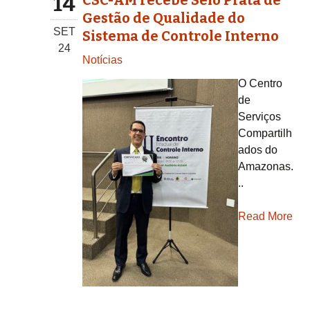
14
CSC-AM recebe Selo Prata de
Gestão de Qualidade do
SET
Sistema de Controle Interno
24
Notícias
O Centro
de
Serviços
Compartilh
ados do
Amazonas.
..
Read More