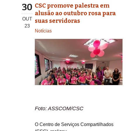
30
CSC promove palestra em
alusão ao outubro rosa para
OUT
suas servidoras
23
Notícias
Foto: ASSCOM/CSC
O Centro de Serviços Compartilhados