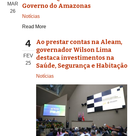
MAR
Governo do Amazonas
26
Notícias
Read More
4
Ao prestar contas na Aleam,
governador Wilson Lima
FEV
destaca investimentos na
25
Saúde, Segurança e Habitação
Notícias