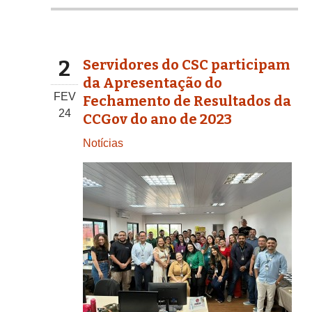
2
Servidores do CSC participam
da Apresentação do
FEV
Fechamento de Resultados da
24
CCGov do ano de 2023
Notícias