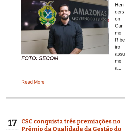
Hen
ders
on
Car
mo
Ribe
iro
assu
FOTO: SECOM
me
a...
Read More
17
CSC conquista três premiações no
Prêmio da Qualidade da Gestão do