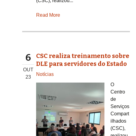
(CSC), realizou...
Read More
6
CSC realiza treinamento sobre
DLE para servidores do Estado
OUT
Notícias
23
O
Centro
de
Serviços
Compart
ilhados
(CSC),
realizou,