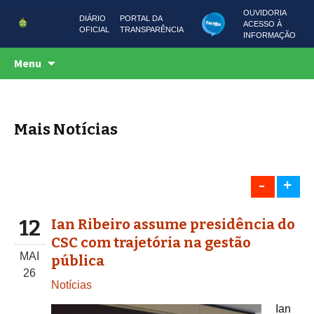
OUVIDORIA
DIÁRIO
PORTAL DA
ACESSO À
OFICIAL
TRANSPARÊNCIA
INFORMAÇÃO
Centro de Serviços Compartilhados
Pular
CSC AMAZONAS
Menu
para
o
conteúdo
Mais Notícias
-
+
12
Ian Ribeiro assume presidência do
CSC com trajetória na gestão
MAI
pública
26
Notícias
Ian