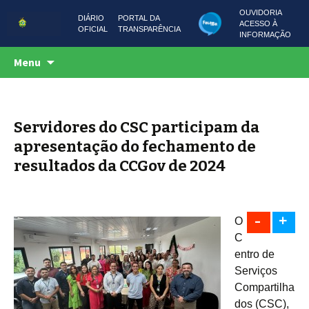
OUVIDORIA
DIÁRIO
PORTAL DA
ACESSO À
OFICIAL
TRANSPARÊNCIA
INFORMAÇÃO
Centro de Serviços Compartilhados
Pular
CSC AMAZONAS
Menu
para
o
conteúdo
Servidores do CSC participam da
apresentação do fechamento de
resultados da CCGov de 2024
-
+
O
C
entro de
Serviços
Compartilha
dos (CSC),