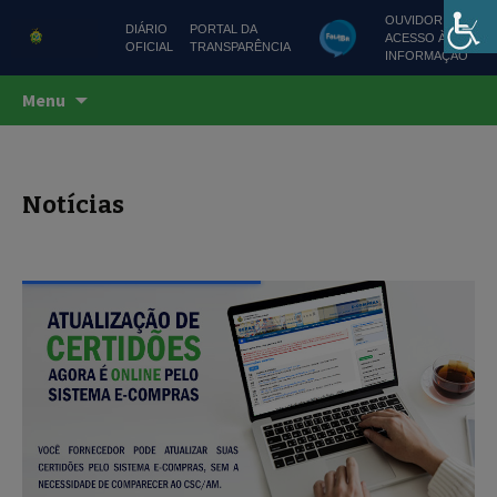
OUVIDORIA
DIÁRIO
PORTAL DA
ACESSO À
OFICIAL
TRANSPARÊNCIA
INFORMAÇÃO
Centro de Serviços Compartilhados
Pular
CSC AMAZONAS
Menu
para
o
conteúdo
Notícias
2 / 3