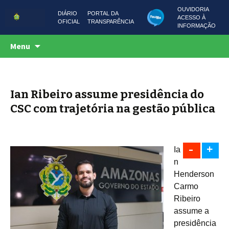
OUVIDORIA
DIÁRIO
PORTAL DA
ACESSO À
OFICIAL
TRANSPARÊNCIA
INFORMAÇÃO
Centro de Serviços Compartilhados
Pular
CSC AMAZONAS
Menu
para
o
conteúdo
Ian Ribeiro assume presidência do
CSC com trajetória na gestão pública
-
+
Ia
n
Henderson
Carmo
Ribeiro
assume a
presidência