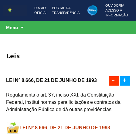
OUVIDORIA
DIÁRIO
PORTAL DA
ACESSO À
OFICIAL
TRANSPARÊNCIA
INFORMAÇÃO
Centro de Serviços Compartilhados
Pular
CSC AMAZONAS
Menu
para
o
conteúdo
Leis
-
+
LEI Nº 8.666, DE 21 DE JUNHO DE 1993
Regulamenta o art. 37, inciso XXI, da Constituição
Federal, institui normas para licitações e contratos da
Administração Pública de dá outras providências.
LEI Nº 8.666, DE 21 DE JUNHO DE 1993