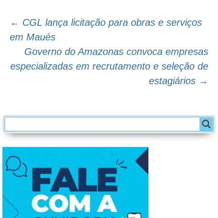
←
CGL lança licitação para obras e serviços
Navegação
em Maués
Governo do Amazonas convoca empresas
do
especializadas em recrutamento e seleção de
post
estagiários
→