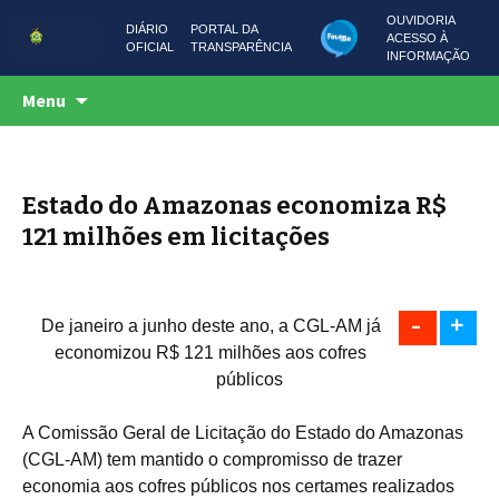
OUVIDORIA
DIÁRIO
PORTAL DA
ACESSO À
OFICIAL
TRANSPARÊNCIA
INFORMAÇÃO
Centro de Serviços Compartilhados
Pular
CSC AMAZONAS
Menu
para
o
conteúdo
Estado do Amazonas economiza R$
121 milhões em licitações
-
+
De janeiro a junho deste ano, a CGL-AM já
economizou R$ 121 milhões aos cofres
públicos
A Comissão Geral de Licitação do Estado do Amazonas
(CGL-AM) tem mantido o compromisso de trazer
economia aos cofres públicos nos certames realizados