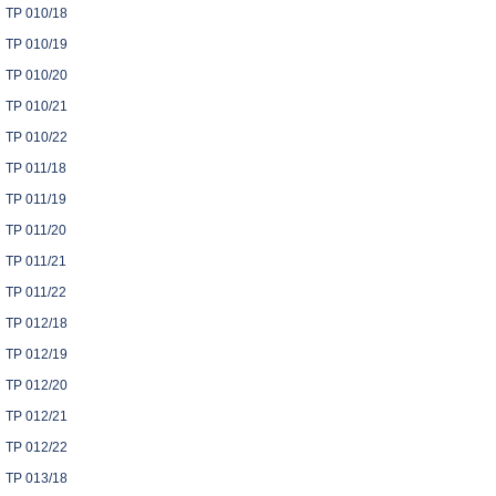
TP 010/18
TP 010/19
TP 010/20
TP 010/21
TP 010/22
TP 011/18
TP 011/19
TP 011/20
TP 011/21
TP 011/22
TP 012/18
TP 012/19
TP 012/20
TP 012/21
TP 012/22
TP 013/18