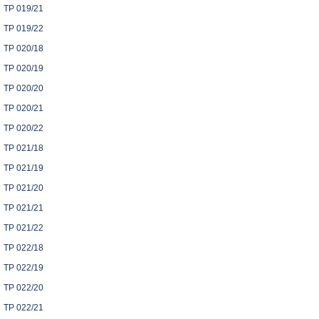
TP 019/21
TP 019/22
TP 020/18
TP 020/19
TP 020/20
TP 020/21
TP 020/22
TP 021/18
TP 021/19
TP 021/20
TP 021/21
TP 021/22
TP 022/18
TP 022/19
TP 022/20
TP 022/21