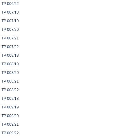
TP 006/22
TP 007/18
TP 007/19
TP 007/20
TP 007/21
TP 007/22
TP 008/18
TP 008/19
TP 008/20
TP 008/21
TP 008/22
TP 009/18
TP 009/19
TP 009/20
TP 009/21
TP 009/22