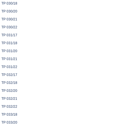
TP 030/18
TP 030/20
TP 030/21
TP 030/22
TP 031/17
TP 031/18
TP 031/20
TP 031/21
TP 031/22
TP 032/17
TP 032/18
TP 032/20
TP 032/21
TP 032/22
TP 033/18
TP 033/20