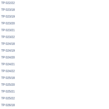
TP 022/22
TP 023/18
TP 023/19
TP 023/20
TP 023/21
TP 023/22
TP 024/18
TP 024/19
TP 024/20
TP 024/21
TP 024/22
TP 025/18
TP 025/20
TP 025/21
TP 025/22
TP 026/18