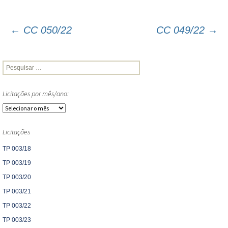
←
CC 050/22
CC 049/22
→
Navegação
do
P
e
post
s
q
Licitações por mês/ano:
u
L
i
i
s
c
a
Licitações
i
r
t
p
TP 003/18
a
o
ç
TP 003/19
r
õ
:
TP 003/20
e
s
TP 003/21
p
TP 003/22
o
r
TP 003/23
m