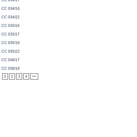
CC 034/17
CC 034/18
CC 034/22
CC 035/16
CC 035/17
CC 035/18
CC 035/22
CC 036/17
CC 036/18
1
2
3
4
>>