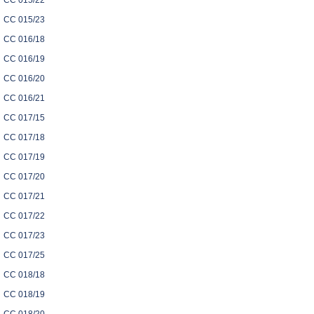
CC 015/22
CC 015/23
CC 016/18
CC 016/19
CC 016/20
CC 016/21
CC 017/15
CC 017/18
CC 017/19
CC 017/20
CC 017/21
CC 017/22
CC 017/23
CC 017/25
CC 018/18
CC 018/19