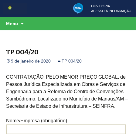
OUVIDORIA
ACESSO À INFORMAÇÃO
Centro de Serviços Compartilhados
Pular
CSC
Menu
para
o
conteúdo
TP 004/20
9 de janeiro de 2020
TP 004/20
CONTRATAÇÃO, PELO MENOR PREÇO GLOBAL, de
Pessoa Jurídica Especializada em Obras e Serviços de
Engenharia para a Reforma do Centro de Convenções –
Sambódromo, Localizado no Município de Manaus/AM –
Secretaria de Estado de Infraestrutura – SEINFRA.
Nome/Empresa (obrigatório)