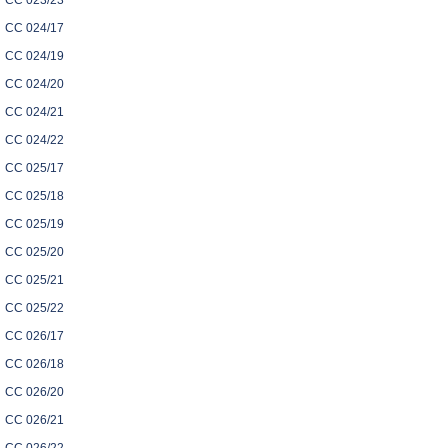
CC 023/23
CC 024/17
CC 024/19
CC 024/20
CC 024/21
CC 024/22
CC 025/17
CC 025/18
CC 025/19
CC 025/20
CC 025/21
CC 025/22
CC 026/17
CC 026/18
CC 026/20
CC 026/21