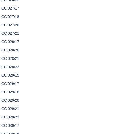
CC 026/22
CC 027/17
CC 027/18
CC 027/20
CC 027/21
CC 028/17
CC 028/20
CC 028/21
CC 028/22
CC 029/15
CC 029/17
CC 029/18
CC 029/20
CC 029/21
CC 029/22
CC 030/17