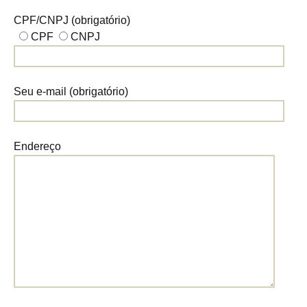
CPF/CNPJ (obrigatório)
CPF
CNPJ
Seu e-mail (obrigatório)
Endereço