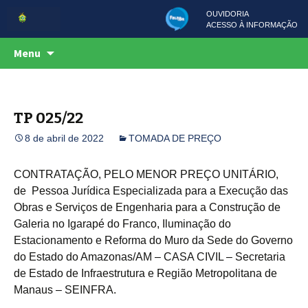
OUVIDORIA
ACESSO À INFORMAÇÃO
Centro de Serviços Compartilhados
Pular
CSC
Menu
para
o
conteúdo
TP 025/22
8 de abril de 2022
TOMADA DE PREÇO
CONTRATAÇÃO, PELO MENOR PREÇO UNITÁRIO,
de Pessoa Jurídica Especializada para a Execução das
Obras e Serviços de Engenharia para a Construção de
Galeria no Igarapé do Franco, Iluminação do
Estacionamento e Reforma do Muro da Sede do Governo
do Estado do Amazonas/AM – CASA CIVIL – Secretaria
de Estado de Infraestrutura e Região Metropolitana de
Manaus – SEINFRA.