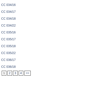
CC 034/16
CC 034/17
CC 034/18
CC 034/22
CC 035/16
CC 035/17
CC 035/18
CC 035/22
CC 036/17
CC 036/18
1
2
3
4
>>