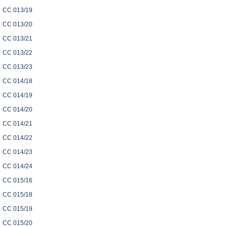
CC 013/19
CC 013/20
CC 013/21
CC 013/22
CC 013/23
CC 014/18
CC 014/19
CC 014/20
CC 014/21
CC 014/22
CC 014/23
CC 014/24
CC 015/16
CC 015/18
CC 015/19
CC 015/20