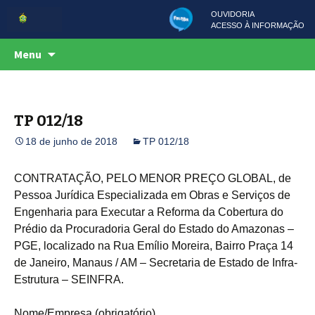
OUVIDORIA
ACESSO À INFORMAÇÃO
Centro de Serviços Compartilhados
Pular
CSC
Menu
para
o
conteúdo
TP 012/18
18 de junho de 2018
TP 012/18
CONTRATAÇÃO, PELO MENOR PREÇO GLOBAL, de
Pessoa Jurídica Especializada em Obras e Serviços de
Engenharia para Executar a Reforma da Cobertura do
Prédio da Procuradoria Geral do Estado do Amazonas –
PGE, localizado na Rua Emílio Moreira, Bairro Praça 14
de Janeiro, Manaus / AM – Secretaria de Estado de Infra-
Estrutura – SEINFRA.
Nome/Empresa (obrigatório)