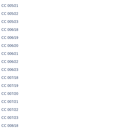
CC 005/21
CC 005/22
CC 005/23
CC 006/18
CC 006/19
CC 006/20
CC 006/21
CC 006/22
CC 006/23
CC 007/18
CC 007/19
CC 007/20
CC 007/21
CC 007/22
CC 007/23
CC 008/18