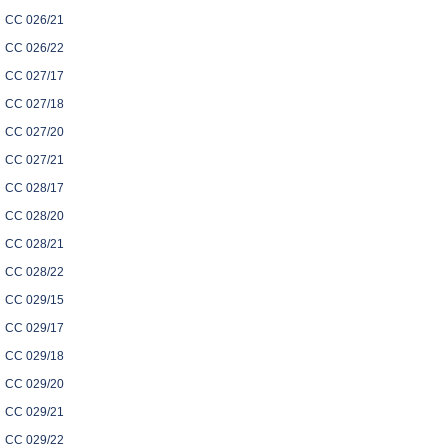
CC 026/21
CC 026/22
CC 027/17
CC 027/18
CC 027/20
CC 027/21
CC 028/17
CC 028/20
CC 028/21
CC 028/22
CC 029/15
CC 029/17
CC 029/18
CC 029/20
CC 029/21
CC 029/22