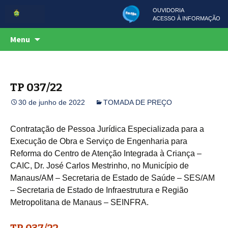
OUVIDORIA
ACESSO À INFORMAÇÃO
Centro de Serviços Compartilhados
Pular
CSC
Menu
para
o
conteúdo
TP 037/22
30 de junho de 2022
TOMADA DE PREÇO
Contratação de Pessoa Jurídica Especializada para a
Execução de Obra e Serviço de Engenharia para
Reforma do Centro de Atenção Integrada à Criança –
CAIC, Dr. José Carlos Mestrinho, no Município de
Manaus/AM – Secretaria de Estado de Saúde – SES/AM
– Secretaria de Estado de Infraestrutura e Região
Metropolitana de Manaus – SEINFRA.