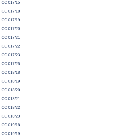
CC 017/15
CC 017/18
CC 017/19
CC 017/20
CC 017/21
CC 017/22
CC 017/23
CC 017/25
CC 018/18
CC 018/19
CC 018/20
CC 018/21
CC 018/22
CC 018/23
CC 019/18
CC 019/19