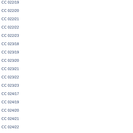
CC 022/19
CC 022/20
CC 022/21
CC 022/22
CC 022/23
CC 023/18
CC 023/19
CC 023/20
CC 023/21
CC 023/22
CC 023/23
CC 024/17
CC 024/19
CC 024/20
CC 024/21
CC 024/22