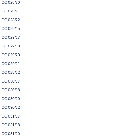
CC 028/20
CC 028/21
CC 028/22
CC 029/15
CC 029/17
CC 029/18
CC 029/20
CC 029/21
CC 029/22
CC 030/17
CC 030/18
CC 030/20
CC 030/22
CC 031/17
CC 031/18
CC 031/20