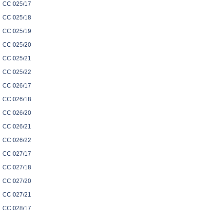
CC 025/17
CC 025/18
CC 025/19
CC 025/20
CC 025/21
CC 025/22
CC 026/17
CC 026/18
CC 026/20
CC 026/21
CC 026/22
CC 027/17
CC 027/18
CC 027/20
CC 027/21
CC 028/17