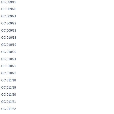
CC 009/19
CC 009/20
CC 009/21
CC 009/22
CC 009/23
CC 010/18
CC 010/19
CC 010/20
CC 010/21
CC 010/22
CC 010/23
CC 011/18
CC 011/19
CC 011/20
CC 011/21
CC 011/22