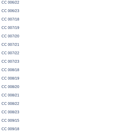
CC 006/22
CC 006/23
CC 007/18
CC 007/19
CC 007/20
CC 007/21
CC 007/22
CC 007/23
CC 008/18
CC 008/19
CC 008/20
CC 008/21
CC 008/22
CC 008/23
CC 009/15
CC 009/18