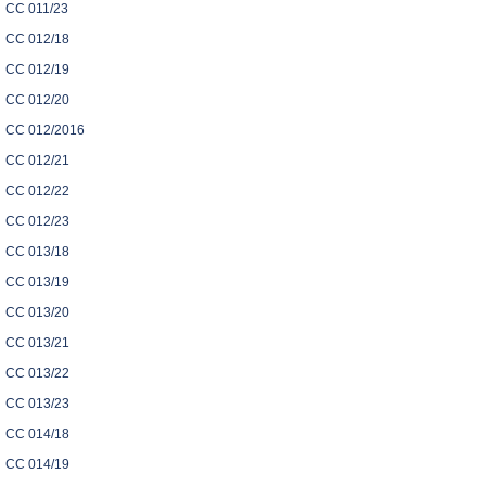
CC 011/23
CC 012/18
CC 012/19
CC 012/20
CC 012/2016
CC 012/21
CC 012/22
CC 012/23
CC 013/18
CC 013/19
CC 013/20
CC 013/21
CC 013/22
CC 013/23
CC 014/18
CC 014/19