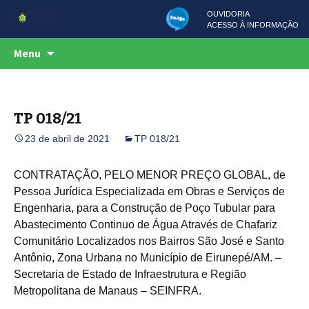
OUVIDORIA
ACESSO À INFORMAÇÃO
Centro de Serviços Compartilhados
Pular
CSC
Menu
para
o
conteúdo
TP 018/21
23 de abril de 2021
TP 018/21
CONTRATAÇÃO, PELO MENOR PREÇO GLOBAL, de
Pessoa Jurídica Especializada em Obras e Serviços de
Engenharia, para a Construção de Poço Tubular para
Abastecimento Continuo de Água Através de Chafariz
Comunitário Localizados nos Bairros São José e Santo
Antônio, Zona Urbana no Município de Eirunepé/AM. –
Secretaria de Estado de Infraestrutura e Região
Metropolitana de Manaus – SEINFRA.