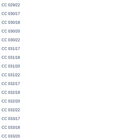
CC 029/22
CC 030/17
CC 030/18
CC 030/20
CC 030/22
CC 031/17
CC 031/18
CC 031/20
CC 031/22
CC 032/17
CC 032/18
CC 032/20
CC 032/22
CC 033/17
CC 033/18
CC 033/20