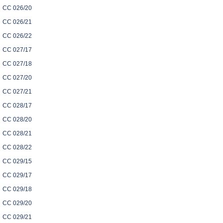
CC 026/20
CC 026/21
CC 026/22
CC 027/17
CC 027/18
CC 027/20
CC 027/21
CC 028/17
CC 028/20
CC 028/21
CC 028/22
CC 029/15
CC 029/17
CC 029/18
CC 029/20
CC 029/21