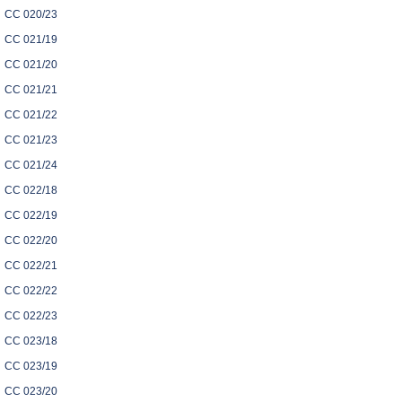
CC 020/23
CC 021/19
CC 021/20
CC 021/21
CC 021/22
CC 021/23
CC 021/24
CC 022/18
CC 022/19
CC 022/20
CC 022/21
CC 022/22
CC 022/23
CC 023/18
CC 023/19
CC 023/20