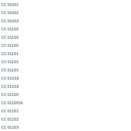
CC 010/21
CC 010/22
CC 010/23
CC 011/18
CC 011/19
CC 011/20
CC 011/21
CC 011/22
CC 011/23
CC 012/18
CC 012/19
CC 012/20
CC 012/2016
CC 012/21
CC 012/22
CC 012/23