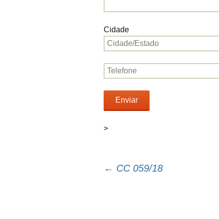
Cidade
>
←
CC 059/18
Navegação
do
post