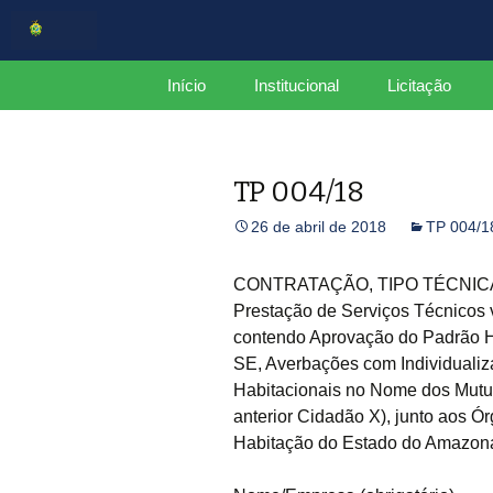
Centro de Serviços Compartilh
Pular
Início
Institucional
Licitação
para
o
CSC
Estrutura
conteúdo
TP 004/18
Organograma
26 de abril de 2018
TP 004/1
Mapa do Site
Plano de Integridade
CONTRATAÇÃO, TIPO TÉCNICA E
Prestação de Serviços Técnicos 
Relatório Gerencial
contendo Aprovação do Padrão H
CCGov
SE, Averbações com Individualiz
Habitacionais no Nome dos Mutuá
anterior Cidadão X), junto aos 
Habitação do Estado do Amazo