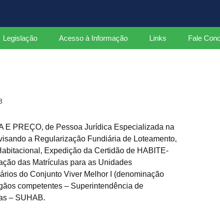
ados
Legislação
Acesso à Informação
Links
Fale Con
Leis
Decretos Federais
8
Decretos Estaduais
Portarias
 PREÇO, de Pessoa Jurídica Especializada na
visando a Regularização Fundiária de Loteamento,
Instruções Normativas
abitacional, Expedição da Certidão de HABITE-
ação das Matrículas para as Unidades
rios do Conjunto Viver Melhor I (denominação
Órgãos competentes – Superintendência de
nas – SUHAB.