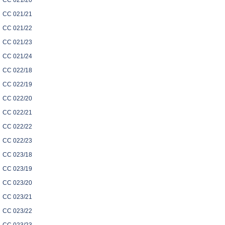
CC 021/20
CC 021/21
CC 021/22
CC 021/23
CC 021/24
CC 022/18
CC 022/19
CC 022/20
CC 022/21
CC 022/22
CC 022/23
CC 023/18
CC 023/19
CC 023/20
CC 023/21
CC 023/22