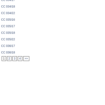
CC 034/17
CC 034/18
CC 034/22
CC 035/16
CC 035/17
CC 035/18
CC 035/22
CC 036/17
CC 036/18
1
2
3
4
>>