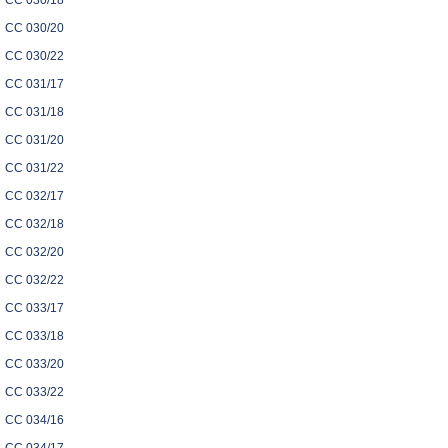
CC 030/18
CC 030/20
CC 030/22
CC 031/17
CC 031/18
CC 031/20
CC 031/22
CC 032/17
CC 032/18
CC 032/20
CC 032/22
CC 033/17
CC 033/18
CC 033/20
CC 033/22
CC 034/16