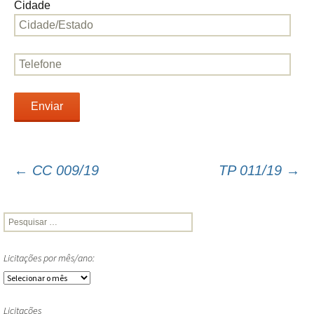
Cidade
←
CC 009/19
TP 011/19
→
Navegação
do
P
e
post
s
q
Licitações por mês/ano:
u
L
i
i
s
c
a
Licitações