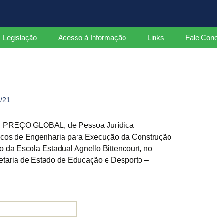
ados
Legislação
Acesso à Informação
Links
Fale Con
Leis
Decretos Federais
/21
Decretos Estaduais
Portarias
REÇO GLOBAL, de Pessoa Jurídica
icos de Engenharia para Execução da Construção
Instruções Normativas
 da Escola Estadual Agnello Bittencourt, no
etaria de Estado de Educação e Desporto –