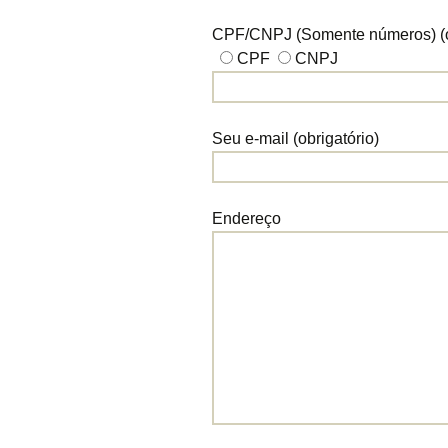
CPF/CNPJ (Somente números) (ob
CPF
CNPJ
Seu e-mail (obrigatório)
Endereço