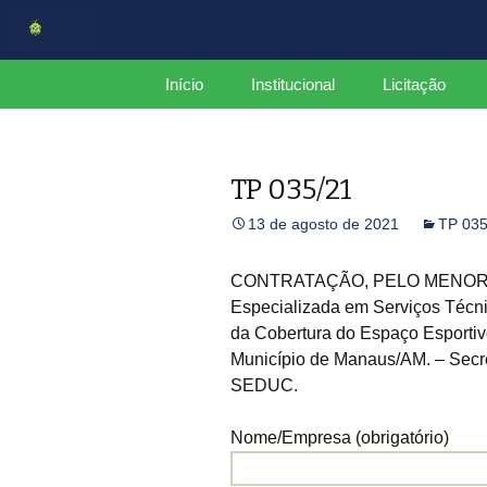
Centro de Serviços Compartilh
Pular
Início
Institucional
Licitação
para
o
CSC
Estrutura
conteúdo
TP 035/21
Organograma
13 de agosto de 2021
TP 035
Mapa do Site
Plano de Integridade
CONTRATAÇÃO, PELO MENOR P
Especializada em Serviços Técn
Relatório Gerencial
da Cobertura do Espaço Esportivo
CCGov
Município de Manaus/AM. – Secr
SEDUC.
Nome/Empresa (obrigatório)