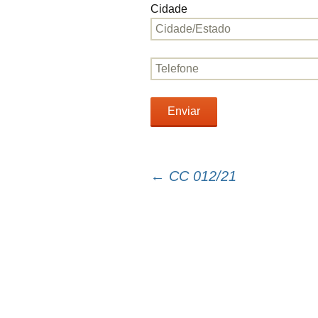
Cidade
←
CC 012/21
Navegação
do
post