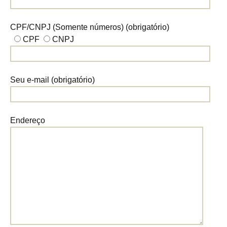
CPF/CNPJ (Somente números) (obrigatório)
CPF
CNPJ
Seu e-mail (obrigatório)
Endereço