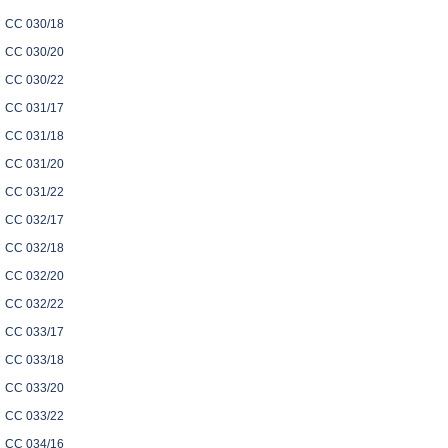
CC 030/18
CC 030/20
CC 030/22
CC 031/17
CC 031/18
CC 031/20
CC 031/22
CC 032/17
CC 032/18
CC 032/20
CC 032/22
CC 033/17
CC 033/18
CC 033/20
CC 033/22
CC 034/16