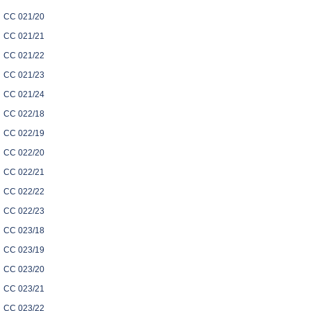
CC 021/20
CC 021/21
CC 021/22
CC 021/23
CC 021/24
CC 022/18
CC 022/19
CC 022/20
CC 022/21
CC 022/22
CC 022/23
CC 023/18
CC 023/19
CC 023/20
CC 023/21
CC 023/22