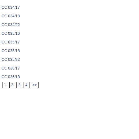
CC 034/17
CC 034/18
CC 034/22
CC 035/16
CC 035/17
CC 035/18
CC 035/22
CC 036/17
CC 036/18
1
2
3
4
>>