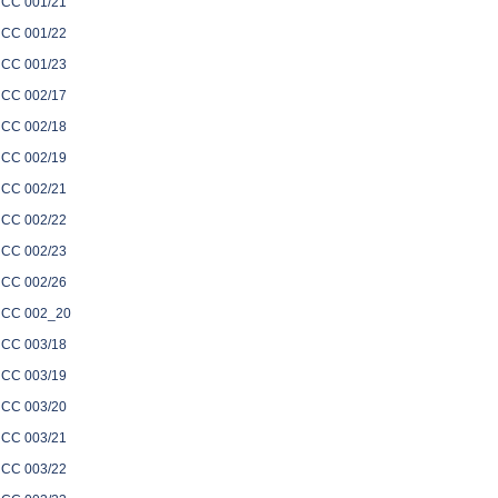
s
CC 001/21
p
CC 001/22
o
r
CC 001/23
m
CC 002/17
ê
s
CC 002/18
/
CC 002/19
a
n
CC 002/21
o
:
CC 002/22
CC 002/23
CC 002/26
CC 002_20
CC 003/18
CC 003/19
CC 003/20
CC 003/21
CC 003/22