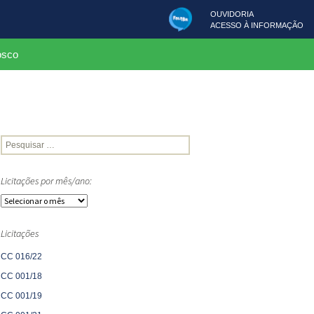
OUVIDORIA
ACESSO À INFORMAÇÃO
osco
P
e
s
q
Licitações por mês/ano:
u
L
i
i
s
c
a
Licitações
i
r
t
p
CC 016/22
a
o
ç
CC 001/18
r
õ
:
CC 001/19
e