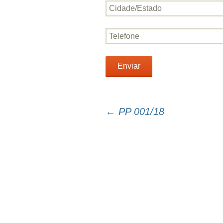
←
PP 001/18
Navegação
do
post