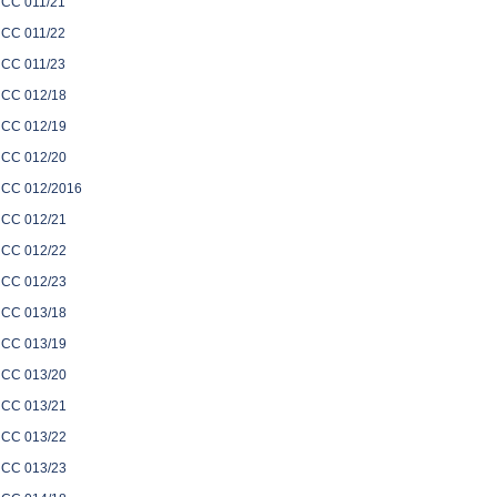
CC 011/21
CC 011/22
CC 011/23
CC 012/18
CC 012/19
CC 012/20
CC 012/2016
CC 012/21
CC 012/22
CC 012/23
CC 013/18
CC 013/19
CC 013/20
CC 013/21
CC 013/22
CC 013/23