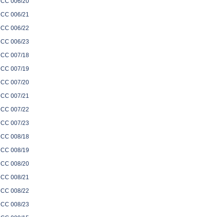
CC 006/20
CC 006/21
CC 006/22
CC 006/23
CC 007/18
CC 007/19
CC 007/20
CC 007/21
CC 007/22
CC 007/23
CC 008/18
CC 008/19
CC 008/20
CC 008/21
CC 008/22
CC 008/23