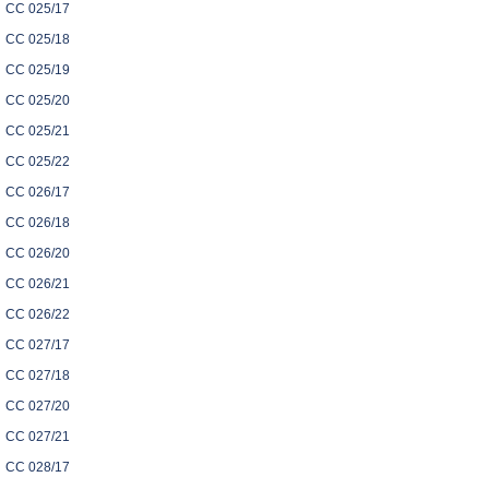
CC 025/17
CC 025/18
CC 025/19
CC 025/20
CC 025/21
CC 025/22
CC 026/17
CC 026/18
CC 026/20
CC 026/21
CC 026/22
CC 027/17
CC 027/18
CC 027/20
CC 027/21
CC 028/17