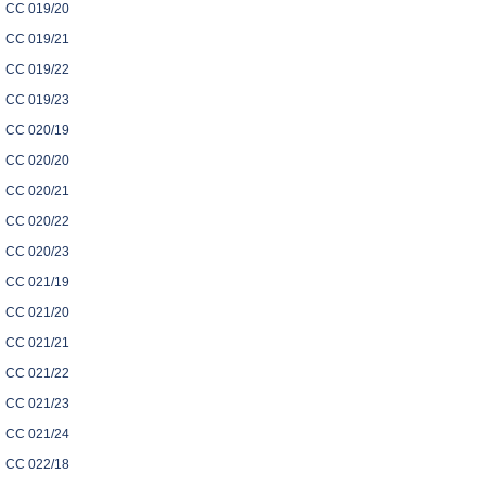
CC 019/20
CC 019/21
CC 019/22
CC 019/23
CC 020/19
CC 020/20
CC 020/21
CC 020/22
CC 020/23
CC 021/19
CC 021/20
CC 021/21
CC 021/22
CC 021/23
CC 021/24
CC 022/18