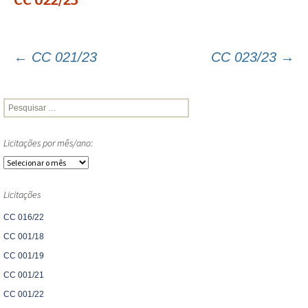
CC 022/23
←
CC 021/23
CC 023/23
→
Navegação
do
P
e
post
s
q
Licitações por mês/ano:
u
L
i
i
s
c
a
Licitações
i
r
t
p
CC 016/22
a
o
ç
CC 001/18
r
õ
:
CC 001/19
e
s
CC 001/21
p
CC 001/22
o