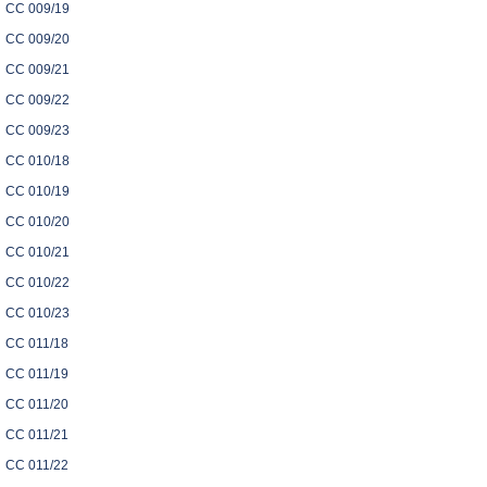
CC 009/19
CC 009/20
CC 009/21
CC 009/22
CC 009/23
CC 010/18
CC 010/19
CC 010/20
CC 010/21
CC 010/22
CC 010/23
CC 011/18
CC 011/19
CC 011/20
CC 011/21
CC 011/22