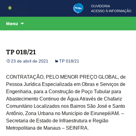
OUVIDORIA
ACESSO À INFORMAÇÃO
Centro de Serviços Compartilhados
Pular
CSC
Menu
para
o
conteúdo
TP 018/21
23 de abril de 2021
TP 018/21
CONTRATAÇÃO, PELO MENOR PREÇO GLOBAL, de
Pessoa Jurídica Especializada em Obras e Serviços de
Engenharia, para a Construção de Poço Tubular para
Abastecimento Continuo de Água Através de Chafariz
Comunitário Localizados nos Bairros São José e Santo
Antônio, Zona Urbana no Município de Eirunepé/AM. –
Secretaria de Estado de Infraestrutura e Região
Metropolitana de Manaus – SEINFRA.