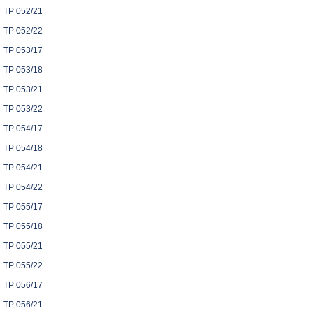
TP 052/21
TP 052/22
TP 053/17
TP 053/18
TP 053/21
TP 053/22
TP 054/17
TP 054/18
TP 054/21
TP 054/22
TP 055/17
TP 055/18
TP 055/21
TP 055/22
TP 056/17
TP 056/21