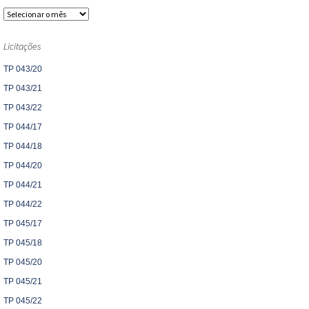
u
L
i
i
s
c
a
Licitações
i
r
t
p
TP 043/20
a
o
ç
TP 043/21
r
õ
:
TP 043/22
e
s
TP 044/17
p
TP 044/18
o
r
TP 044/20
m
TP 044/21
ê
s
TP 044/22
/
TP 045/17
a
n
TP 045/18
o
:
TP 045/20
TP 045/21
TP 045/22