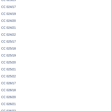
CC 023/23
CC 024/17
CC 024/19
CC 024/20
CC 024/21
CC 024/22
CC 025/17
CC 025/18
CC 025/19
CC 025/20
CC 025/21
CC 025/22
CC 026/17
CC 026/18
CC 026/20
CC 026/21