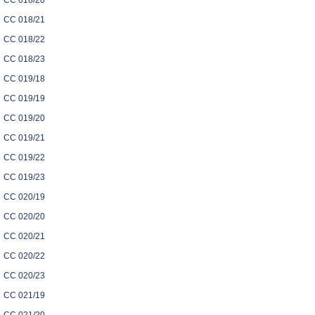
CC 018/20
CC 018/21
CC 018/22
CC 018/23
CC 019/18
CC 019/19
CC 019/20
CC 019/21
CC 019/22
CC 019/23
CC 020/19
CC 020/20
CC 020/21
CC 020/22
CC 020/23
CC 021/19