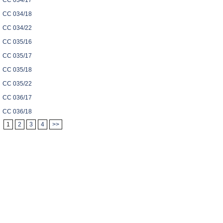
CC 034/17
CC 034/18
CC 034/22
CC 035/16
CC 035/17
CC 035/18
CC 035/22
CC 036/17
CC 036/18
1
2
3
4
>>