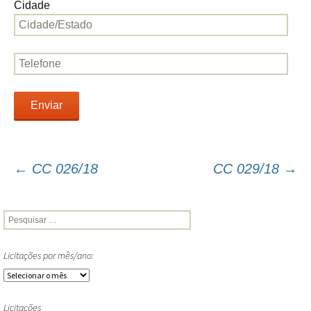
Cidade
←
CC 026/18
CC 029/18
→
Navegação
do
P
e
post
s
q
Licitações por mês/ano:
u
L
i
i
s
c
a
Licitações