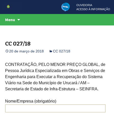
OUVIDORIA
ACESSO À INFORMAÇÃO
Centro de Serviços Compartilhados
Pular
CSC
Menu
para
o
conteúdo
CC 027/18
20 de março de 2018
CC 027/18
CONTRATAÇÃO, PELO MENOR PREÇO GLOBAL, de
Pessoa Jurídica Especializada em Obras e Serviços de
Engenharia para Executar a Recuperação do Sistema
Viário na Sede do Município de Urucará / AM –
Secretaria de Estado de Infra-Estrutura – SEINFRA.
Nome/Empresa (obrigatório)