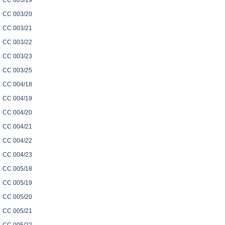
CC 003/19
CC 003/20
CC 003/21
CC 003/22
CC 003/23
CC 003/25
CC 004/18
CC 004/19
CC 004/20
CC 004/21
CC 004/22
CC 004/23
CC 005/18
CC 005/19
CC 005/20
CC 005/21