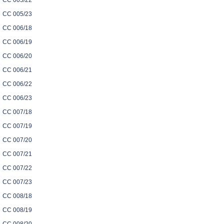
CC 005/22
CC 005/23
CC 006/18
CC 006/19
CC 006/20
CC 006/21
CC 006/22
CC 006/23
CC 007/18
CC 007/19
CC 007/20
CC 007/21
CC 007/22
CC 007/23
CC 008/18
CC 008/19