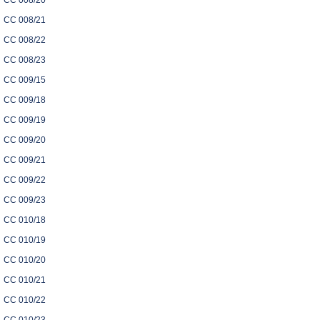
CC 008/20
CC 008/21
CC 008/22
CC 008/23
CC 009/15
CC 009/18
CC 009/19
CC 009/20
CC 009/21
CC 009/22
CC 009/23
CC 010/18
CC 010/19
CC 010/20
CC 010/21
CC 010/22