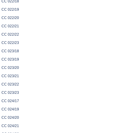
CC 022/18
CC 022/19
CC 022/20
CC 022/21
CC 022/22
CC 022/23
CC 023/18
CC 023/19
CC 023/20
CC 023/21
CC 023/22
CC 023/23
CC 024/17
CC 024/19
CC 024/20
CC 024/21