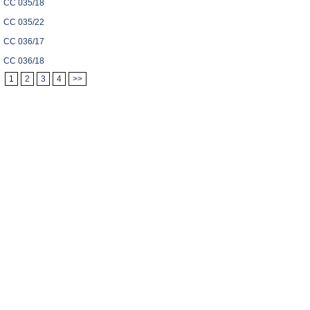
CC 035/18
CC 035/22
CC 036/17
CC 036/18
1
2
3
4
>>