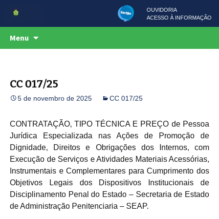
OUVIDORIA
ACESSO À INFORMAÇÃO
Centro de Serviços Compartilhados
Pular
CSC
Menu
para
o
conteúdo
CC 017/25
5 de novembro de 2025
CC 017/25
CONTRATAÇÃO, TIPO TÉCNICA E PREÇO de Pessoa
Jurídica Especializada nas Ações de Promoção de
Dignidade, Direitos e Obrigações dos Internos, com
Execução de Serviços e Atividades Materiais Acessórias,
Instrumentais e Complementares para Cumprimento dos
Objetivos Legais dos Dispositivos Institucionais de
Disciplinamento Penal do Estado – Secretaria de Estado
de Administração Penitenciaria – SEAP.