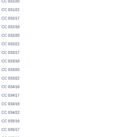
CC 031/20
CC 031/22
CC 032/17
CC 032/18
CC 032/20
CC 032/22
CC 033/17
CC 033/18
CC 033/20
CC 033/22
CC 034/16
CC 034/17
CC 034/18
CC 034/22
CC 035/16
CC 035/17