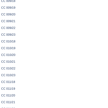
CC 009/18
CC 009/19
CC 009/20
CC 009/21
CC 009/22
CC 009/23
CC 010/18
CC 010/19
CC 010/20
CC 010/21
CC 010/22
CC 010/23
CC 011/18
CC 011/19
CC 011/20
CC 011/21