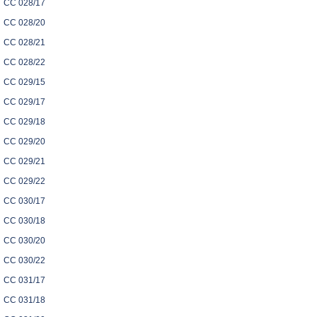
CC 028/17
CC 028/20
CC 028/21
CC 028/22
CC 029/15
CC 029/17
CC 029/18
CC 029/20
CC 029/21
CC 029/22
CC 030/17
CC 030/18
CC 030/20
CC 030/22
CC 031/17
CC 031/18