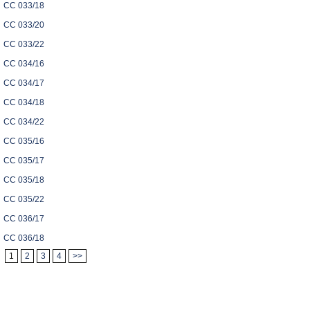
CC 033/18
CC 033/20
CC 033/22
CC 034/16
CC 034/17
CC 034/18
CC 034/22
CC 035/16
CC 035/17
CC 035/18
CC 035/22
CC 036/17
CC 036/18
1
2
3
4
>>