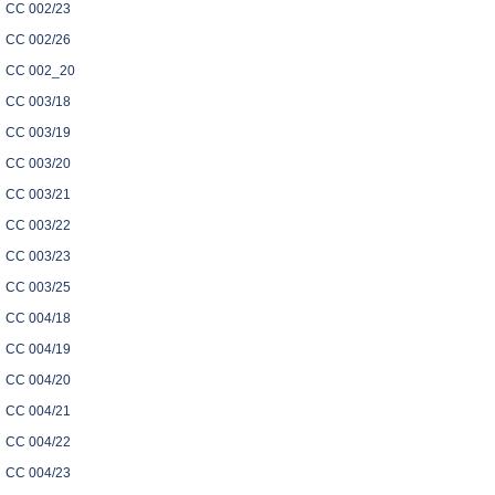
CC 002/23
CC 002/26
CC 002_20
CC 003/18
CC 003/19
CC 003/20
CC 003/21
CC 003/22
CC 003/23
CC 003/25
CC 004/18
CC 004/19
CC 004/20
CC 004/21
CC 004/22
CC 004/23