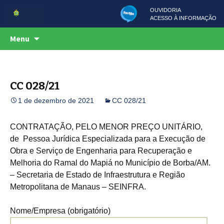
OUVIDORIA
ACESSO À INFORMAÇÃO
Centro de Serviços Compartilhados
Pular
CSC
Menu
para
o
conteúdo
CC 028/21
1 de dezembro de 2021
CC 028/21
CONTRATAÇÃO, PELO MENOR PREÇO UNITÁRIO,
de Pessoa Jurídica Especializada para a Execução de
Obra e Serviço de Engenharia para Recuperação e
Melhoria do Ramal do Mapiá no Município de Borba/AM.
– Secretaria de Estado de Infraestrutura e Região
Metropolitana de Manaus – SEINFRA.
Nome/Empresa (obrigatório)