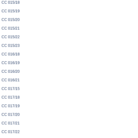
CC 015/18
CC 015/19
CC 015/20
CC 015/21
CC 015/22
CC 015/23
CC 016/18
CC 016/19
CC 016/20
CC 016/21
CC 017/15
CC 017/18
CC 017/19
CC 017/20
CC 017/21
CC 017/22