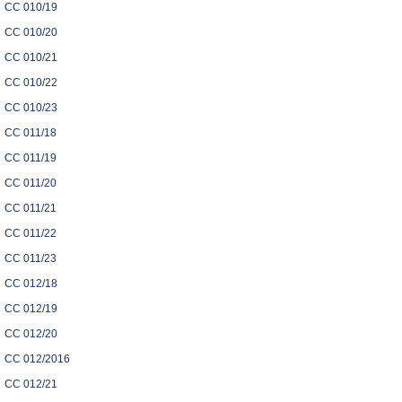
CC 010/19
CC 010/20
CC 010/21
CC 010/22
CC 010/23
CC 011/18
CC 011/19
CC 011/20
CC 011/21
CC 011/22
CC 011/23
CC 012/18
CC 012/19
CC 012/20
CC 012/2016
CC 012/21