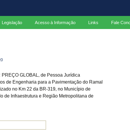
ados
Legislação
Acesso à Informação
Links
Fale Con
Leis
Decretos Federais
20
Decretos Estaduais
Portarias
REÇO GLOBAL, de Pessoa Jurídica
ços de Engenharia para a Pavimentação do Ramal
Instruções Normativas
izado no Km 22 da BR-319, no Município de
o de Infraestrutura e Região Metropolitana de