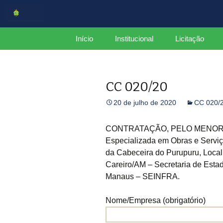
Centro de Serviços Compartilh
Pular
Início
Institucional
Licitação
para
o
CSC
Estrutura
conteúdo
CC 020/20
Organograma
20 de julho de 2020
CC 020/
Mapa do Site
Plano de Integridade
CONTRATAÇÃO, PELO MENOR P
Especializada em Obras e Servi
Relatório Gerencial
da Cabeceira do Purupuru, Local
CCGov
Careiro/AM – Secretaria de Estad
Manaus – SEINFRA.
Nome/Empresa (obrigatório)