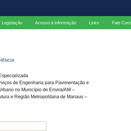
ados
Legislação
Acesso à Informação
Links
Fale Con
Leis
Decretos Federais
RÊNCIA
Decretos Estaduais
Portarias
Especializada
rviços de Engenharia para Pavimentação e
Instruções Normativas
Urbano no Município de Envira/AM –
rutura e Região Metropolitana de Manaus –