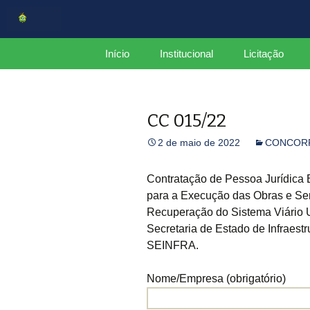
Centro de Serviços Compartilh
Pular
Início
Institucional
Licitação
para
o
CSC
Estrutura
conteúdo
CC 015/22
Organograma
2 de maio de 2022
CONCOR
Mapa do Site
Plano de Integridade
Contratação de Pessoa Jurídica 
para a Execução das Obras e Se
Relatório Gerencial
Recuperação do Sistema Viário 
CCGov
Secretaria de Estado de Infraest
SEINFRA.
Nome/Empresa (obrigatório)