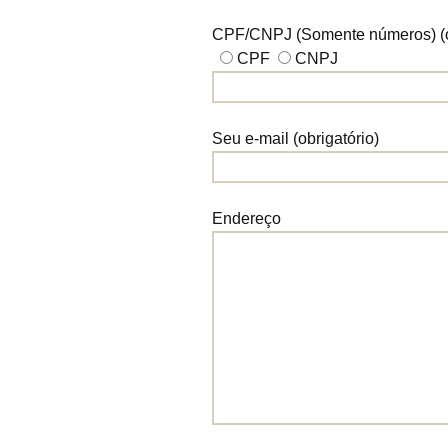
CPF/CNPJ (Somente números) (ob
CPF
CNPJ
Seu e-mail (obrigatório)
Endereço