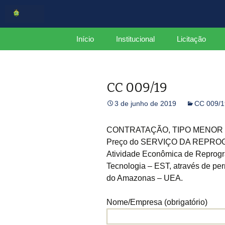
Centro de Serviços Compartilh
Pular
Início
Institucional
Licitação
para
o
CSC
Estrutura
conteúdo
CC 009/19
Organograma
3 de junho de 2019
CC 009/1
Mapa do Site
Plano de Integridade
CONTRATAÇÃO, TIPO MENOR PR
Preço do SERVIÇO DA REPROGRA
Relatório Gerencial
Atividade Econômica de Reprogra
CCGov
Tecnologia – EST, através de pe
do Amazonas – UEA.
Nome/Empresa (obrigatório)