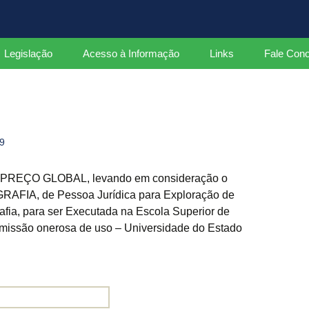
ados
Legislação
Acesso à Informação
Links
Fale Con
Leis
Decretos Federais
9
Decretos Estaduais
Portarias
EÇO GLOBAL, levando em consideração o
FIA, de Pessoa Jurídica para Exploração de
Instruções Normativas
fia, para ser Executada na Escola Superior de
rmissão onerosa de uso – Universidade do Estado