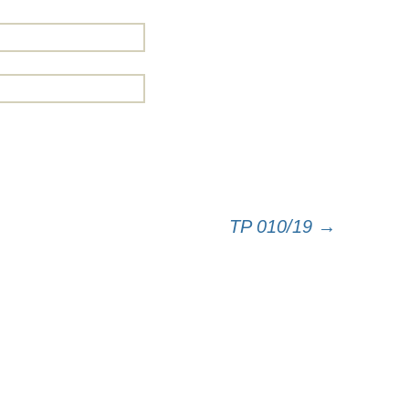
TP 010/19
→