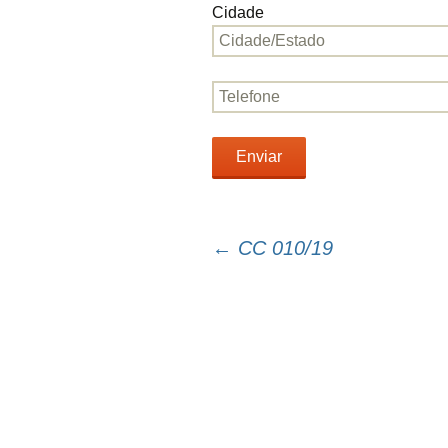
Cidade
←
CC 010/19
Navegação
do
post