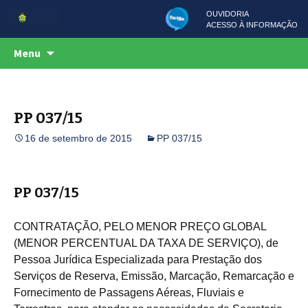
OUVIDORIA
ACESSO À INFORMAÇÃO
Centro de Serviços Compartilhados
Pular
CSC
Menu
para
o
conteúdo
PP 037/15
16 de setembro de 2015
PP 037/15
PP 037/15
CONTRATAÇÃO, PELO MENOR PREÇO GLOBAL
(MENOR PERCENTUAL DA TAXA DE SERVIÇO), de
Pessoa Jurídica Especializada para Prestação dos
Serviços de Reserva, Emissão, Marcação, Remarcação e
Fornecimento de Passagens Aéreas, Fluviais e