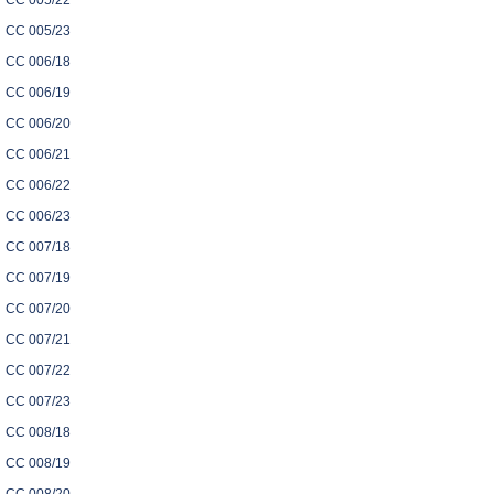
CC 005/22
CC 005/23
CC 006/18
CC 006/19
CC 006/20
CC 006/21
CC 006/22
CC 006/23
CC 007/18
CC 007/19
CC 007/20
CC 007/21
CC 007/22
CC 007/23
CC 008/18
CC 008/19