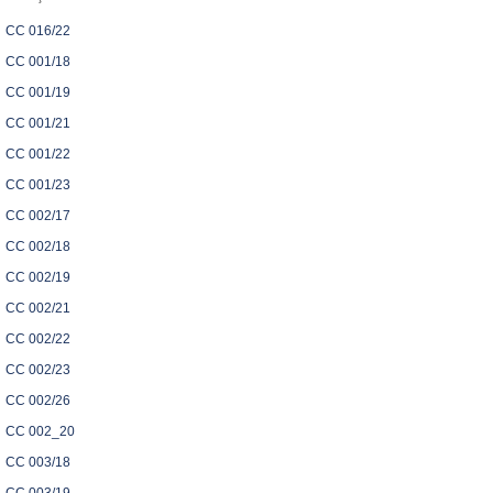
i
r
t
p
CC 016/22
a
o
ç
CC 001/18
r
õ
:
CC 001/19
e
s
CC 001/21
p
CC 001/22
o
r
CC 001/23
m
CC 002/17
ê
s
CC 002/18
/
CC 002/19
a
n
CC 002/21
o
:
CC 002/22
CC 002/23
CC 002/26
CC 002_20
CC 003/18