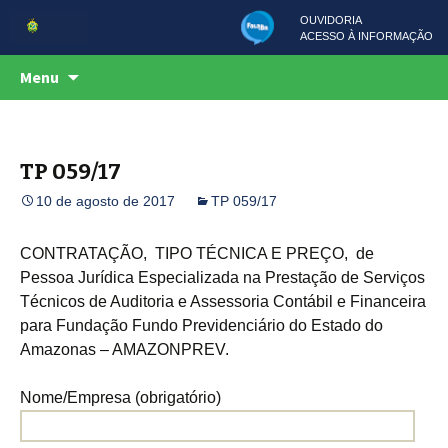
OUVIDORIA
ACESSO À INFORMAÇÃO
Centro de Serviços Compartilhados
Pular
CSC
Menu
para
o
conteúdo
TP 059/17
10 de agosto de 2017
TP 059/17
CONTRATAÇÃO, TIPO TÉCNICA E PREÇO, de
Pessoa Jurídica Especializada na Prestação de Serviços
Técnicos de Auditoria e Assessoria Contábil e Financeira
para Fundação Fundo Previdenciário do Estado do
Amazonas – AMAZONPREV.
Nome/Empresa (obrigatório)