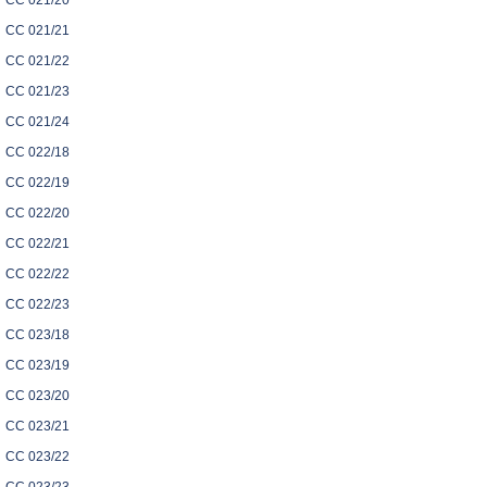
CC 021/20
CC 021/21
CC 021/22
CC 021/23
CC 021/24
CC 022/18
CC 022/19
CC 022/20
CC 022/21
CC 022/22
CC 022/23
CC 023/18
CC 023/19
CC 023/20
CC 023/21
CC 023/22