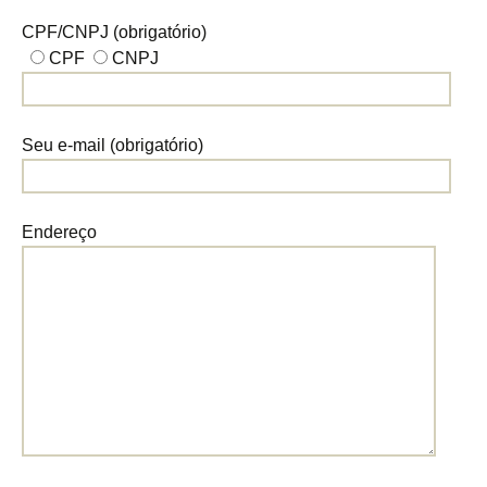
CPF/CNPJ (obrigatório)
CPF
CNPJ
Seu e-mail (obrigatório)
Endereço