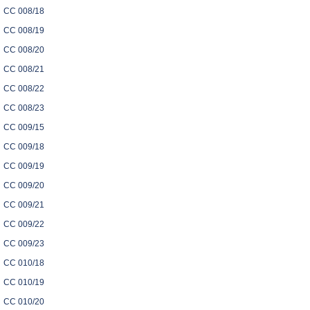
CC 008/18
CC 008/19
CC 008/20
CC 008/21
CC 008/22
CC 008/23
CC 009/15
CC 009/18
CC 009/19
CC 009/20
CC 009/21
CC 009/22
CC 009/23
CC 010/18
CC 010/19
CC 010/20