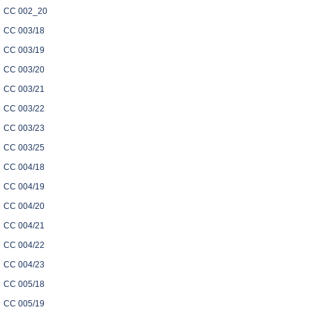
CC 002_20
CC 003/18
CC 003/19
CC 003/20
CC 003/21
CC 003/22
CC 003/23
CC 003/25
CC 004/18
CC 004/19
CC 004/20
CC 004/21
CC 004/22
CC 004/23
CC 005/18
CC 005/19