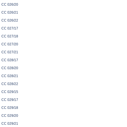
CC 026/20
CC 026/21
CC 026/22
CC 027/17
CC 027/18
CC 027/20
CC 027/21
CC 028/17
CC 028/20
CC 028/21
CC 028/22
CC 029/15
CC 029/17
CC 029/18
CC 029/20
CC 029/21