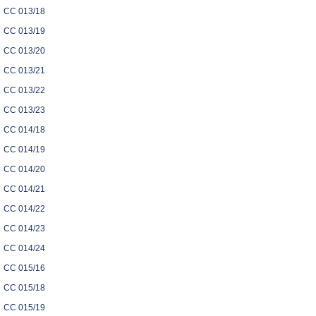
CC 013/18
CC 013/19
CC 013/20
CC 013/21
CC 013/22
CC 013/23
CC 014/18
CC 014/19
CC 014/20
CC 014/21
CC 014/22
CC 014/23
CC 014/24
CC 015/16
CC 015/18
CC 015/19