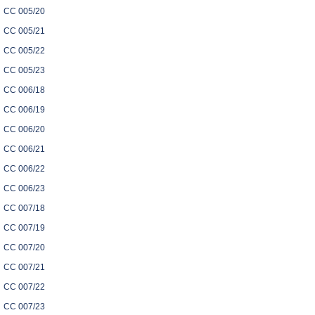
CC 005/20
CC 005/21
CC 005/22
CC 005/23
CC 006/18
CC 006/19
CC 006/20
CC 006/21
CC 006/22
CC 006/23
CC 007/18
CC 007/19
CC 007/20
CC 007/21
CC 007/22
CC 007/23