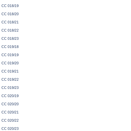
CC 018/19
CC 018/20
CC 018/21
CC 018/22
CC 018/23
CC 019/18
CC 019/19
CC 019/20
CC 019/21
CC 019/22
CC 019/23
CC 020/19
CC 020/20
CC 020/21
CC 020/22
CC 020/23