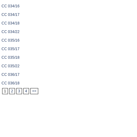
CC 034/16
CC 034/17
CC 034/18
CC 034/22
CC 035/16
CC 035/17
CC 035/18
CC 035/22
CC 036/17
CC 036/18
1
2
3
4
>>