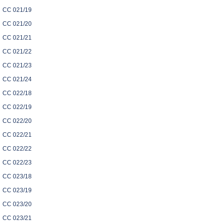
CC 021/19
CC 021/20
CC 021/21
CC 021/22
CC 021/23
CC 021/24
CC 022/18
CC 022/19
CC 022/20
CC 022/21
CC 022/22
CC 022/23
CC 023/18
CC 023/19
CC 023/20
CC 023/21