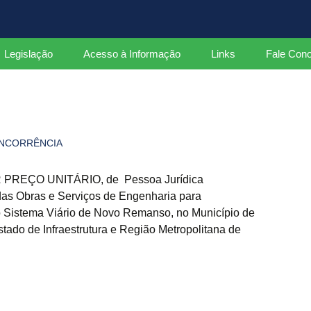
ados
Legislação
Acesso à Informação
Links
Fale Con
Leis
Decretos Federais
NCORRÊNCIA
Decretos Estaduais
Portarias
REÇO UNITÁRIO, de Pessoa Jurídica
das Obras e Serviços de Engenharia para
Instruções Normativas
Sistema Viário de Novo Remanso, no Município de
stado de Infraestrutura e Região Metropolitana de