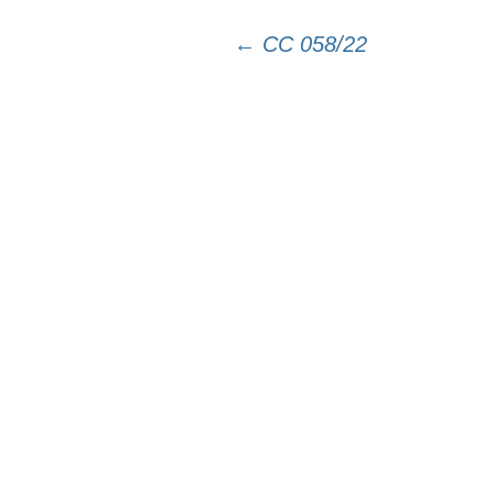
←
CC 058/22
Navegação
do
post