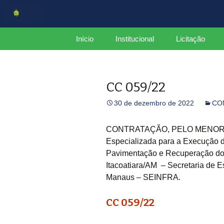
Centro de Serviços Compartilh
Pular
Início
Institucional
Licitação
para
o
CSC
Estrutura
conteúdo
CC 059/22
Organograma
30 de dezembro de 2022
CO
Mapa do Site
Plano de Integridade
CONTRATAÇÃO, PELO MENOR P
Especializada para a Execução 
Relatório Gerencial
Pavimentação e Recuperação do 
CCGov
Itacoatiara/AM – Secretaria de E
Manaus – SEINFRA.
CC 059/22