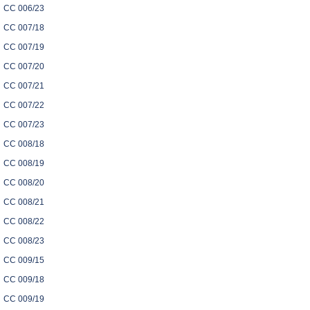
CC 006/23
CC 007/18
CC 007/19
CC 007/20
CC 007/21
CC 007/22
CC 007/23
CC 008/18
CC 008/19
CC 008/20
CC 008/21
CC 008/22
CC 008/23
CC 009/15
CC 009/18
CC 009/19