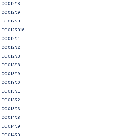
CC 012/18
CC 012/19
CC 012/20
CC 012/2016
CC 012/21
CC 012/22
CC 012/23
CC 013/18
CC 013/19
CC 013/20
CC 013/21
CC 013/22
CC 013/23
CC 014/18
CC 014/19
CC 014/20