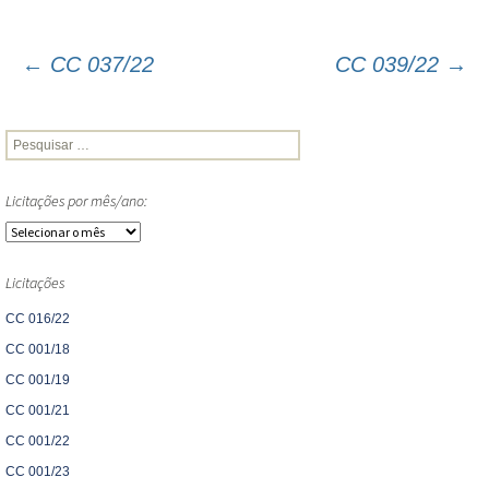
←
CC 037/22
CC 039/22
→
Navegação
do
P
e
post
s
q
Licitações por mês/ano:
u
L
i
i
s
c
a
Licitações
i
r
t
p
CC 016/22
a
o
ç
CC 001/18
r
õ
:
CC 001/19
e
s
CC 001/21
p
CC 001/22
o
r
CC 001/23
m