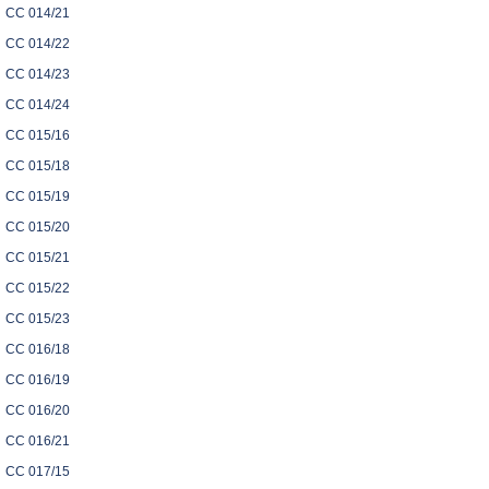
CC 014/21
CC 014/22
CC 014/23
CC 014/24
CC 015/16
CC 015/18
CC 015/19
CC 015/20
CC 015/21
CC 015/22
CC 015/23
CC 016/18
CC 016/19
CC 016/20
CC 016/21
CC 017/15