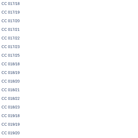
CC 017/18
CC 017/19
CC 017/20
CC 017/21
CC 017/22
CC 017/23
CC 017/25
CC 018/18
CC 018/19
CC 018/20
CC 018/21
CC 018/22
CC 018/23
CC 019/18
CC 019/19
CC 019/20