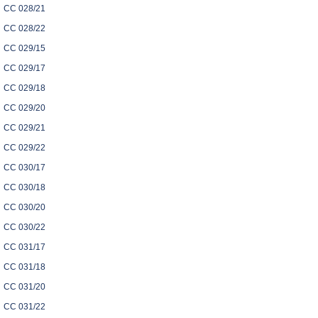
CC 028/21
CC 028/22
CC 029/15
CC 029/17
CC 029/18
CC 029/20
CC 029/21
CC 029/22
CC 030/17
CC 030/18
CC 030/20
CC 030/22
CC 031/17
CC 031/18
CC 031/20
CC 031/22