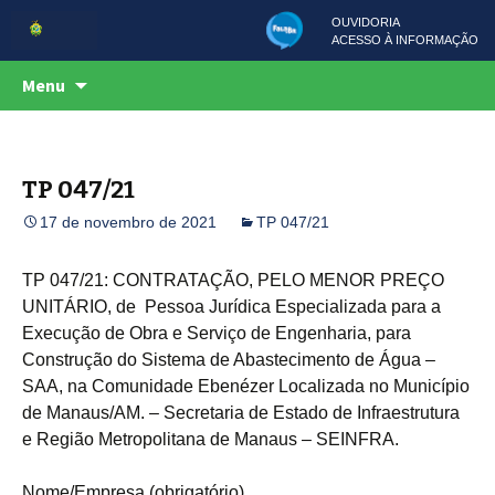
OUVIDORIA
ACESSO À INFORMAÇÃO
Centro de Serviços Compartilhados
Pular
CSC
Menu
para
o
conteúdo
TP 047/21
17 de novembro de 2021
TP 047/21
TP 047/21: CONTRATAÇÃO, PELO MENOR PREÇO
UNITÁRIO, de Pessoa Jurídica Especializada para a
Execução de Obra e Serviço de Engenharia, para
Construção do Sistema de Abastecimento de Água –
SAA, na Comunidade Ebenézer Localizada no Município
de Manaus/AM. – Secretaria de Estado de Infraestrutura
e Região Metropolitana de Manaus – SEINFRA.
Nome/Empresa (obrigatório)