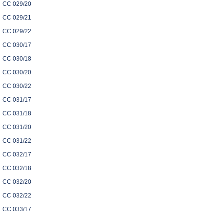
CC 029/20
CC 029/21
CC 029/22
CC 030/17
CC 030/18
CC 030/20
CC 030/22
CC 031/17
CC 031/18
CC 031/20
CC 031/22
CC 032/17
CC 032/18
CC 032/20
CC 032/22
CC 033/17