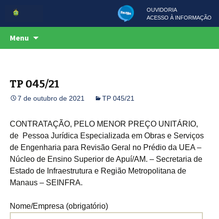
OUVIDORIA
ACESSO À INFORMAÇÃO
Centro de Serviços Compartilhados
Pular
CSC
Menu
para
o
conteúdo
TP 045/21
7 de outubro de 2021
TP 045/21
CONTRATAÇÃO, PELO MENOR PREÇO UNITÁRIO,
de Pessoa Jurídica Especializada em Obras e Serviços
de Engenharia para Revisão Geral no Prédio da UEA –
Núcleo de Ensino Superior de Apuí/AM. – Secretaria de
Estado de Infraestrutura e Região Metropolitana de
Manaus – SEINFRA.
Nome/Empresa (obrigatório)