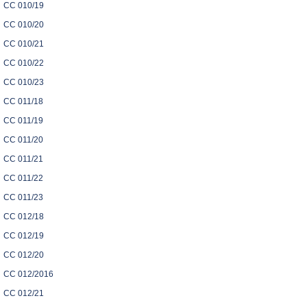
CC 010/19
CC 010/20
CC 010/21
CC 010/22
CC 010/23
CC 011/18
CC 011/19
CC 011/20
CC 011/21
CC 011/22
CC 011/23
CC 012/18
CC 012/19
CC 012/20
CC 012/2016
CC 012/21