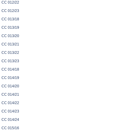
CC 012/22
CC 012/23
CC 013/18
CC 013/19
CC 013/20
CC 013/21
CC 013/22
CC 013/23
CC 014/18
CC 014/19
CC 014/20
CC 014/21
CC 014/22
CC 014/23
CC 014/24
CC 015/16