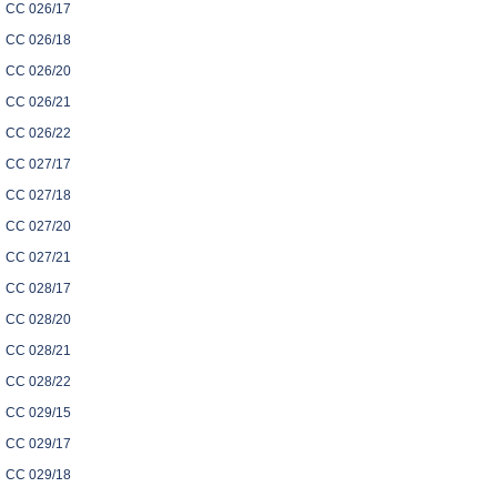
CC 026/17
CC 026/18
CC 026/20
CC 026/21
CC 026/22
CC 027/17
CC 027/18
CC 027/20
CC 027/21
CC 028/17
CC 028/20
CC 028/21
CC 028/22
CC 029/15
CC 029/17
CC 029/18