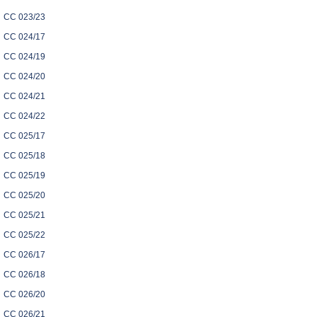
CC 023/23
CC 024/17
CC 024/19
CC 024/20
CC 024/21
CC 024/22
CC 025/17
CC 025/18
CC 025/19
CC 025/20
CC 025/21
CC 025/22
CC 026/17
CC 026/18
CC 026/20
CC 026/21