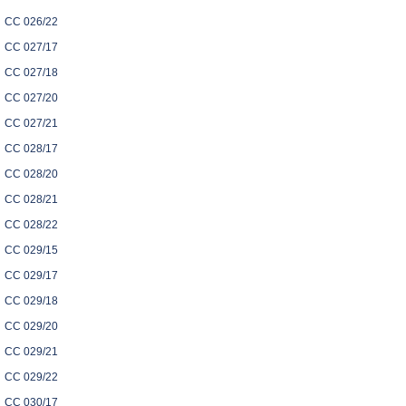
CC 026/22
CC 027/17
CC 027/18
CC 027/20
CC 027/21
CC 028/17
CC 028/20
CC 028/21
CC 028/22
CC 029/15
CC 029/17
CC 029/18
CC 029/20
CC 029/21
CC 029/22
CC 030/17