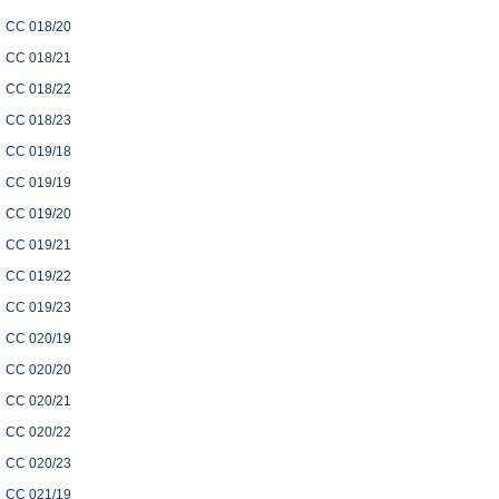
CC 018/20
CC 018/21
CC 018/22
CC 018/23
CC 019/18
CC 019/19
CC 019/20
CC 019/21
CC 019/22
CC 019/23
CC 020/19
CC 020/20
CC 020/21
CC 020/22
CC 020/23
CC 021/19