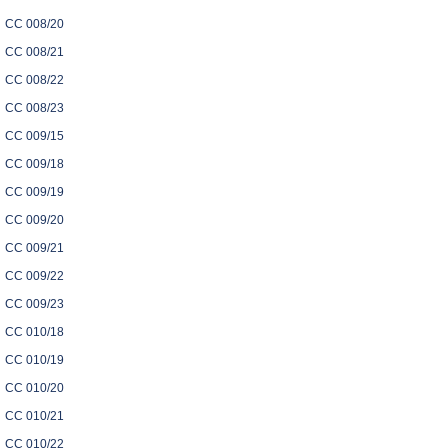
CC 008/20
CC 008/21
CC 008/22
CC 008/23
CC 009/15
CC 009/18
CC 009/19
CC 009/20
CC 009/21
CC 009/22
CC 009/23
CC 010/18
CC 010/19
CC 010/20
CC 010/21
CC 010/22