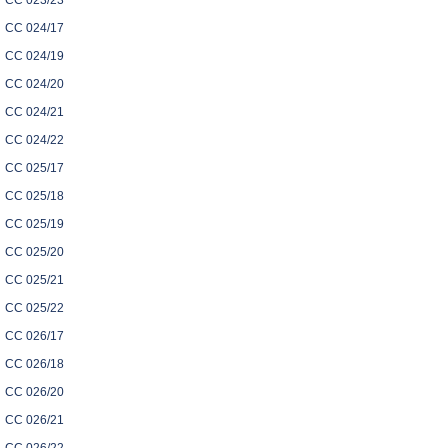
CC 023/23
CC 024/17
CC 024/19
CC 024/20
CC 024/21
CC 024/22
CC 025/17
CC 025/18
CC 025/19
CC 025/20
CC 025/21
CC 025/22
CC 026/17
CC 026/18
CC 026/20
CC 026/21