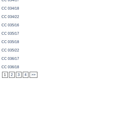
CC 034/17
CC 034/18
CC 034/22
CC 035/16
CC 035/17
CC 035/18
CC 035/22
CC 036/17
CC 036/18
1
2
3
4
>>