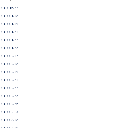
i
r
t
p
CC 016/22
a
o
ç
CC 001/18
r
õ
:
CC 001/19
e
s
CC 001/21
p
CC 001/22
o
r
CC 001/23
m
CC 002/17
ê
s
CC 002/18
/
CC 002/19
a
n
CC 002/21
o
:
CC 002/22
CC 002/23
CC 002/26
CC 002_20
CC 003/18