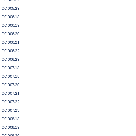
CC 005/22
CC 005/23
CC 006/18
CC 006/19
CC 006/20
CC 006/21
CC 006/22
CC 006/23
CC 007/18
CC 007/19
CC 007/20
CC 007/21
CC 007/22
CC 007/23
CC 008/18
CC 008/19