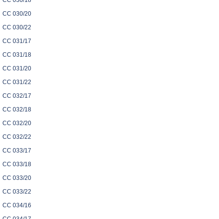
CC 030/18
CC 030/20
CC 030/22
CC 031/17
CC 031/18
CC 031/20
CC 031/22
CC 032/17
CC 032/18
CC 032/20
CC 032/22
CC 033/17
CC 033/18
CC 033/20
CC 033/22
CC 034/16