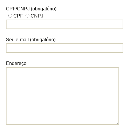
CPF/CNPJ (obrigatório)
CPF
CNPJ
Seu e-mail (obrigatório)
Endereço