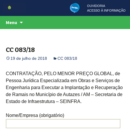
OUVIDORIA
ACESSO À INFORMAÇÃO
Centro de Serviços Compartilhados
Pular
CSC
Menu
para
o
conteúdo
CC 083/18
19 de julho de 2018
CC 083/18
CONTRATAÇÃO, PELO MENOR PREÇO GLOBAL, de
Pessoa Jurídica Especializada em Obras e Serviços de
Engenharia para Executar a Implantação e Recuperação
de Ramais no Município de Autazes / AM – Secretaria de
Estado de Infraestrutura – SEINFRA.
Nome/Empresa (obrigatório)