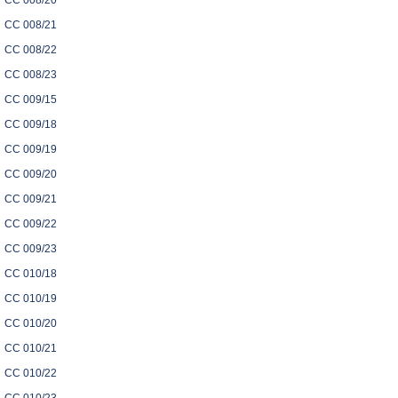
CC 008/20
CC 008/21
CC 008/22
CC 008/23
CC 009/15
CC 009/18
CC 009/19
CC 009/20
CC 009/21
CC 009/22
CC 009/23
CC 010/18
CC 010/19
CC 010/20
CC 010/21
CC 010/22