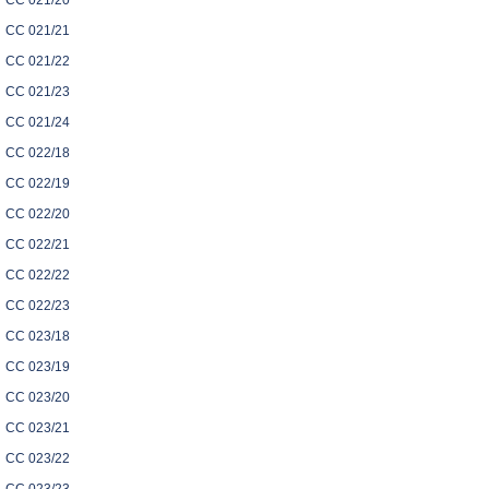
CC 021/20
CC 021/21
CC 021/22
CC 021/23
CC 021/24
CC 022/18
CC 022/19
CC 022/20
CC 022/21
CC 022/22
CC 022/23
CC 023/18
CC 023/19
CC 023/20
CC 023/21
CC 023/22