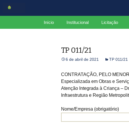
Centro de Serviços Compartilh
Pular
Início
Institucional
Licitação
para
o
CSC
Estrutura
conteúdo
TP 011/21
Organograma
6 de abril de 2021
TP 011/21
Mapa do Site
Plano de Integridade
CONTRATAÇÃO, PELO MENOR P
Especializada em Obras e Serviç
Relatório Gerencial
Atenção Integrada à Criança – Dr
CCGov
Infraestrutura e Região Metropo
Nome/Empresa (obrigatório)