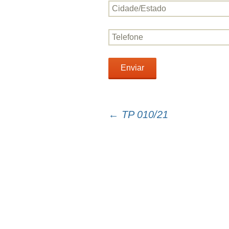
←
TP 010/21
Navegação
do
post