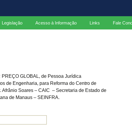
ados
Legislação
Acesso à Informação
Links
Fale Con
Leis
Decretos Federais
Decretos Estaduais
Portarias
REÇO GLOBAL, de Pessoa Jurídica
os de Engenharia, para Reforma do Centro de
Instruções Normativas
. Afrânio Soares – CAIC – Secretaria de Estado de
litana de Manaus – SEINFRA.