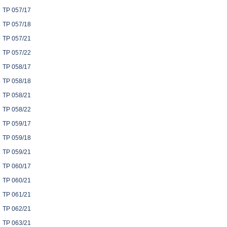
TP 057/17
TP 057/18
TP 057/21
TP 057/22
TP 058/17
TP 058/18
TP 058/21
TP 058/22
TP 059/17
TP 059/18
TP 059/21
TP 060/17
TP 060/21
TP 061/21
TP 062/21
TP 063/21