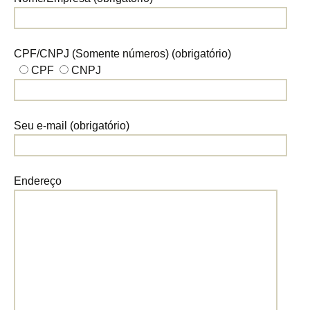
CPF/CNPJ (Somente números) (obrigatório)
CPF
CNPJ
Seu e-mail (obrigatório)
Endereço