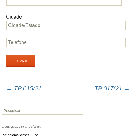
Cidade
←
TP 015/21
TP 017/21
→
Navegação
do
P
e
post
s
q
Licitações por mês/ano:
u
L