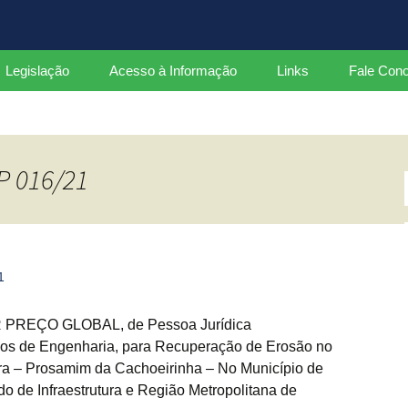
ados
Legislação
Acesso à Informação
Links
Fale Con
Leis
Decretos Federais
P 016/21
Decretos Estaduais
Portarias
Instruções Normativas
1
REÇO GLOBAL, de Pessoa Jurídica
ços de Engenharia, para Recuperação de Erosão no
ira – Prosamim da Cachoeirinha – No Município de
o de Infraestrutura e Região Metropolitana de