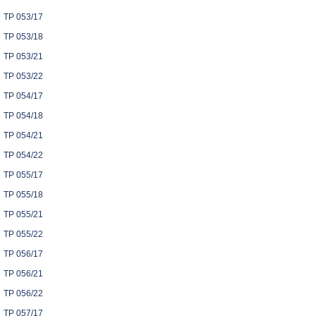
TP 053/17
TP 053/18
TP 053/21
TP 053/22
TP 054/17
TP 054/18
TP 054/21
TP 054/22
TP 055/17
TP 055/18
TP 055/21
TP 055/22
TP 056/17
TP 056/21
TP 056/22
TP 057/17