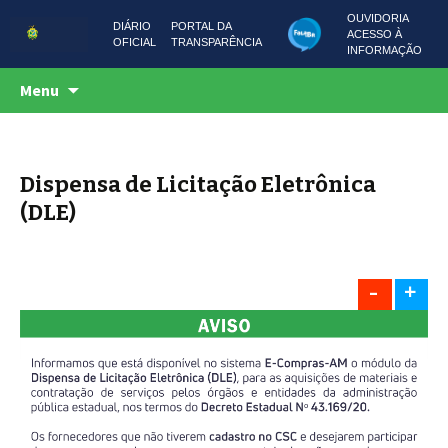
OUVIDORIA
DIÁRIO
PORTAL DA
ACESSO À
OFICIAL
TRANSPARÊNCIA
INFORMAÇÃO
Centro de Serviços Compartilhados
Pular
CSC AMAZONAS
Menu
para
o
conteúdo
Dispensa de Licitação Eletrônica
(DLE)
-
+