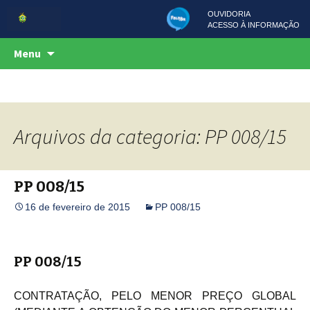
OUVIDORIA
ACESSO À INFORMAÇÃO
Centro de Serviços Compartilhados
Pular
CSC
Menu
para
o
conteúdo
Arquivos da categoria: PP 008/15
PP 008/15
16 de fevereiro de 2015
PP 008/15
PP 008/15
CONTRATAÇÃO, PELO MENOR PREÇO GLOBAL