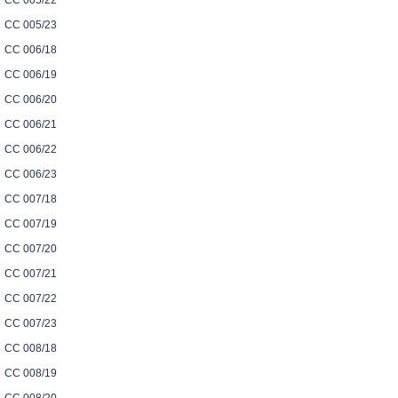
CC 005/22
CC 005/23
CC 006/18
CC 006/19
CC 006/20
CC 006/21
CC 006/22
CC 006/23
CC 007/18
CC 007/19
CC 007/20
CC 007/21
CC 007/22
CC 007/23
CC 008/18
CC 008/19