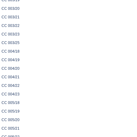
CC 003/19
CC 003/20
CC 003/21
CC 003/22
CC 003/23
CC 003/25
CC 004/18
CC 004/19
CC 004/20
CC 004/21
CC 004/22
CC 004/23
CC 005/18
CC 005/19
CC 005/20
CC 005/21