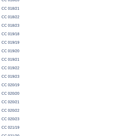
CC 018/20
CC 018/21
CC 018/22
CC 018/23
CC 019/18
CC 019/19
CC 019/20
CC 019/21
CC 019/22
CC 019/23
CC 020/19
CC 020/20
CC 020/21
CC 020/22
CC 020/23
CC 021/19