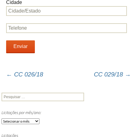
Cidade
←
CC 026/18
CC 029/18
→
Navegação
do
P
e
post
s
q
Licitações por mês/ano:
u
L
i
i
s
c
a
Licitações