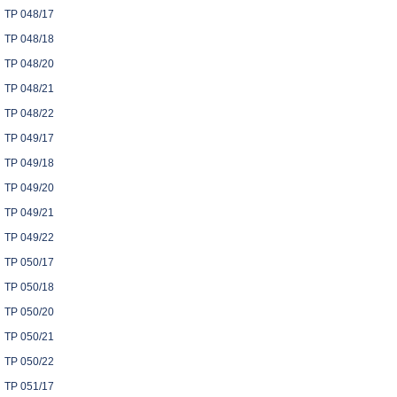
TP 048/17
TP 048/18
TP 048/20
TP 048/21
TP 048/22
TP 049/17
TP 049/18
TP 049/20
TP 049/21
TP 049/22
TP 050/17
TP 050/18
TP 050/20
TP 050/21
TP 050/22
TP 051/17