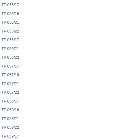
TP 055/17
TP 055/18
TP 055/21
TP 055/22
TP 056/17
TP 056/21
TP 056/22
TP 057/17
TP 057/18
TP 057/21
TP 057/22
TP 058/17
TP 058/18
TP 058/21
TP 058/22
TP 059/17