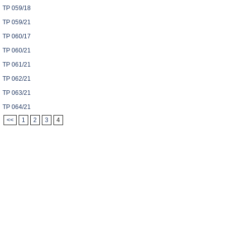
TP 059/18
TP 059/21
TP 060/17
TP 060/21
TP 061/21
TP 062/21
TP 063/21
TP 064/21
<<
1
2
3
4